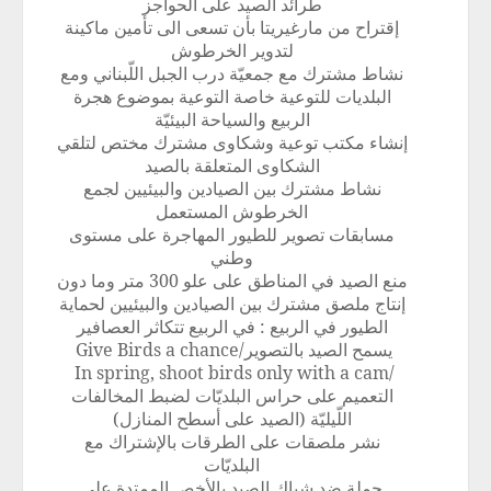
طرائد الصيد على الحواجز
إقتراح من مارغيريتا بأن تسعى الى تأمين ماكينة
لتدوير الخرطوش
نشاط مشترك مع جمعيّة درب الجبل اللّبناني ومع
البلديات للتوعية خاصة التوعية بموضوع هجرة
الربيع والسياحة البيئيّة
إنشاء مكتب توعية وشكاوى مشترك مختص لتلقي
الشكاوى المتعلقة بالصيد
نشاط مشترك بين الصيادين والبيئيين لجمع
الخرطوش المستعمل
مسابقات تصوير للطيور المهاجرة على مستوى
وطني
منع الصيد في المناطق على علو 300 متر وما دون
إنتاج ملصق مشترك بين الصيادين والبيئيين لحماية
الطيور في الربيع : في الربيع تتكاثر العصافير
يسمح الصيد بالتصوير/
Give Birds a chance
In spring, shoot birds only with a cam
/
التعميم على حراس البلديّات لضبط المخالفات
اللّيليّة (الصيد على أسطح المنازل)
نشر ملصقات على الطرقات بالإشتراك مع
البلديّات
حملة ضد شباك الصيد بالأخص الممتدة على