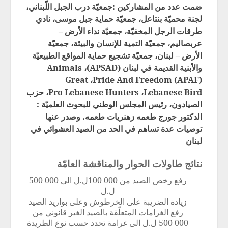
ضمت عدد من المشاركين
:جمعيّة درب الجبل اللّبناني،
إتصل بنا
لجنة محميّة بنتاعل، جمعيّة حماية جبل موسى، نادي
Report Center
طرقات الرجل المخفيّة، جمعيّة نداء الأرض –
عربصاليم، جمعيّة التمية للإنسان والبيئة، جمعيّة
الأرض – لبنان، جمعيّة تشجيع حماية المواقع الطبيعيّة
والأبنية القديمة في لبنان
(APSAD)
،
Animals
Great
،
Pride And Freedom (APAF)
Lebanese Bird
،
Pro Lebanese Hunters
، حزب
الصيادون، رئيس المجلس الوطني للبحوث العلميّة :
الدكتور جورج طعمه زهنريات طعمه.
وصدر عنها
توصيات عدة تساهم في الحد من الصيد العشوائي في
لبنان
نتائج طاولات الحوار والمناقشة العامّة
رفع رخص الصيد من
100 000
ل.ل الى
500 000
ل.ل
زيادة الضريبة على الخرطوش وعلى بواريد الصيد
رفع الغرامات المتعلّقة بالصيد الغير قانوني من
500 000
ل.ل الى غرامة تحدد حسب نوع الطريدة