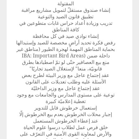
المقتولة
إنشاء صندوق مستقلّ لتمويل مشاريع مراقبة
تطبيق قانون الصيد والتوعية
تدريب وزيادة أعداد حراس غابات متطوعين في
كافة المناطق
إنشاء نوادي صيد في كل محافظة
رفض فكرة تحديد أراضٍ مخصصة للصيد وإستبدالها
بحماية المناطق المهمة لهجرة الطيور (مناطق غير
داخلة ضمن
IBA: Important Bird Areas)
منع بيع العصافير حتّى لو تمّ اصطيادها بطرق
قانونيّة، منعا" لإستغلال الصيد تجاريّا"
عقد إجتماع عاجل مع وزير البيئة لطرح بعض
الأسئلة عليه وطلب تعديلات على القانون
عقد إجتماع عاجل مع وزير الداخليّة
توعية على مستوى المدارس والجامعات مع وجود
تغطية إعلاميّة كبيرة
إستعمال خرطوش قابل للتدوير
إجبار محلات الخرطوش بعدم بيع الخرطوش إلّا
عند إعطاء الخرطوش المستعمل
خلق فرص عمل لطلاب درسوا علوم الحياة
والأرض لمعاونة القوى الأمنية في التعرّف على