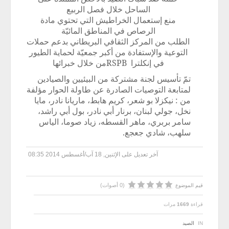
الساحل خلال فصل الربيع
منع إستعمال الخراطيش التي تحتوي مادة
الرصاص في المناطق المائيّة
الطلب من المركز الثقافي البريطاني بدعم حملات
التوعية والإستفادة من أكبر جمعيّة لحماية الطيور
في إنكلترا
RSPB
من خلال خبرائها
تمّ تأسيس لجنة مشتركة من البيئيين والصيادين
لمتابعة التوصيات الصادرة عن طاولة الحوار مؤلفة
من : نيكزلا بو شعر، كريم هابط، ماريانا نادر، مايا
نخل، جولي لبنان، برنار أبي نادر، بول أبي راشد،
سامر بربري، ماهر القسطه، زياد صوما، الياس
سلهب، شادي جعجع.
آخر تعديل على الإثنين, 18 آب/أغسطس 2014 08:35
(0 أصوات)
قيم الموضوع
قراءة
1669
مرات
IN
الصيد