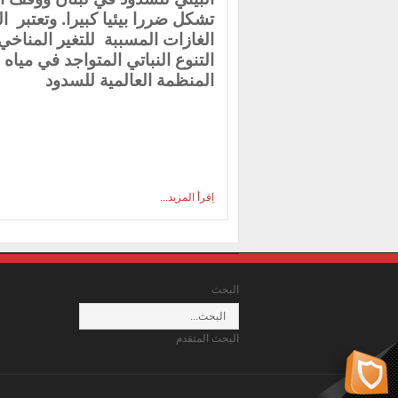
تشكل ضررا بيئيا كبيرا.
وتعتبر
ال
الغازات المسببة
للتغير المناخي
التنوع النباتي المتواجد في مياه
المنظمة العالمية للسدود
اِقرأ المزيد...
البحث
البحث المتقدم