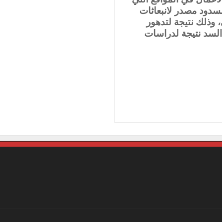
سدود مصدر لانبعاثات
، وذلك نتيجة لتدهور
 السد نتيجة لدراسات